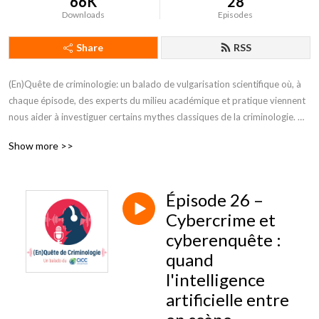
66K
28
Downloads
Episodes
Share
RSS
(En)Quête de criminologie: un balado de vulgarisation scientifique où, à 
chaque épisode, des experts du milieu académique et pratique viennent 
nous aider à investiguer certains mythes classiques de la criminologie. 
Ensemble, nous passons à la loupe quelques croyances populaires qui 
Show more >>
sont, à tort ou à raison, véhiculées à propos de la criminologie en les 
confrontant aux plus récents savoirs pratiques et scientifiques dans le 
domaine.
Épisode 26 –
Cybercrime et
cyberenquête :
quand
l'intelligence
artificielle entre