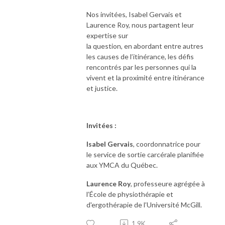
Nos invitées, Isabel Gervais et
Laurence Roy, nous partagent leur
expertise sur
la
que
stion,
en
abordant
en
tre autres
les causes de l’itinérance, les défis
rencontrés par les personnes qui la
vivent et la proximité
en
tre itinérance
et justice.
Invitées :
Isabel Gervais
, coordonnatrice pour
le service de sortie carcérale planifiée
aux YMCA du Québec.
Laurence Roy
, professeure agrégée à
l’École de physiothérapie et
d'ergothérapie de l’Université McGill.
1.9K